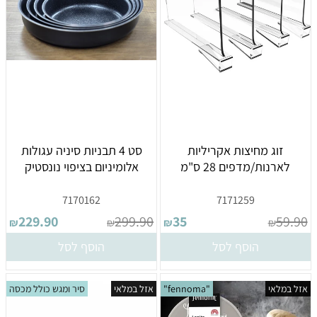
זוג מחיצות אקריליות
סט 4 תבניות סיניה עגולות
לארנות/מדפים 28 ס"מ
אלומיניום בציפוי נונסטיק
שם מלא:
7170162
7171259
229.90
299.90
35
59.90
₪
₪
₪
₪
*
מייל:
הוסף לסל
הוסף לסל
ברכה:
אזל במלאי
"fennoma"
אזל במלאי
סיר ומגש כולל מכסה