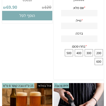
69.90
120
₪
₪
הוסף לסל
ידית צהובה
אזל במלאי
15 ס"מ גובה קוטר 8 ס"מ