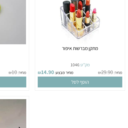
מתקן מברשות איפור
קרש ח
מק"ט:
1046
מק
10
14.90
29.9
₪
מחיר מבצע:
₪
מחיר:
₪
הוסף לסל
הו