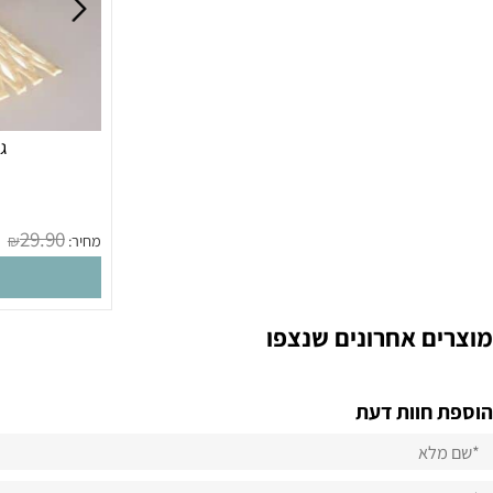
גלגלת 
מק
29.90
מחיר:
₪
הו
 אחרונים שנצפו