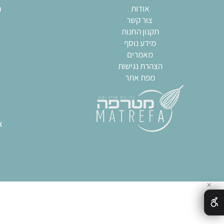
מפת האתר
מא
אודות
תבניות
צור קשר
שקי
תקנון החנות
חותכ
מידע נוסף
מערו
מאמרים
גאדגט
הצהרת נגישות
כל
מפת אתר
צ
חותכ
ח
תבני
ציוד מק