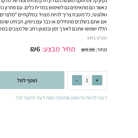
נקיון קל ותחזוקה מועטה הם רק חלק מהיתרונות של מלקחיים 
כאשר הם מתאימים גם לשימוש במדיח כלים. עם פתרון כה יע
ואלגנטי, כל מטבח צריך להיות מצויד במלקחיים "מלצרים" האל
אם אתם בשלנים מתחילים או כבר עם ניסיון, תבחינו שהמלק
הללו ישמשו אתכם לאורך זמן ובמגוון רחב של מצבים במטבח
מק"ט:
5471
מחיר מבצע:
6
₪
מחיר:
9.90
₪
הוסף לסל
רוצה להיות הראשון שמוסיף חוות דעת למוצר זה?