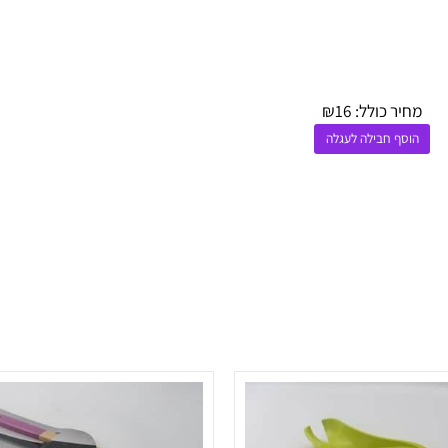
יר כולל:
16
₪
סף חבילה לעגלה