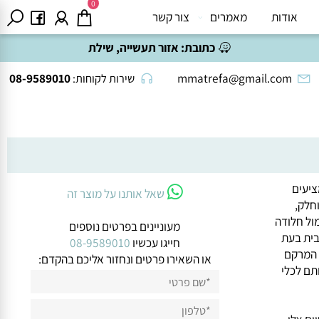
0
אודות
מאמרים
צור קשר
כתובת:
אזור תעשייה, שילת
08-9589010
mmatrefa@gmail.com
שירות לקוחות:
"מ, המציעים
שאל אותנו על מוצר זה
ק,
 חלודה
מעוניינים בפרטים נוספים
מירבית בעת
חייגו עכשיו
08-9589010
מרקם
או השאירו פרטים ונחזור אליכם בהקדם:
לכלי