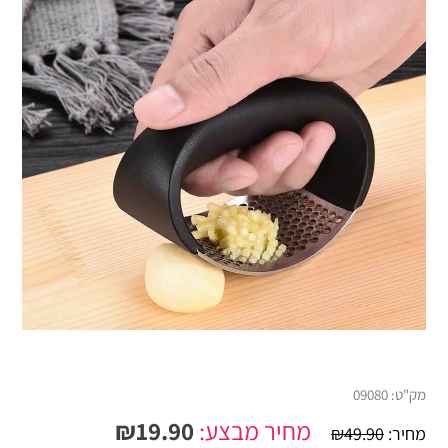
מק"ט:
09080
מחיר מבצע:
19.90
₪
מחיר:
49.90
₪