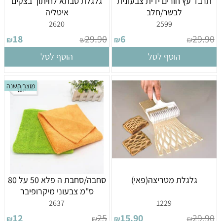
תרבד עץ חורים ידית צבעונית
גלגלת סבתא לחיתוך בצקים
לבשר/חלב
איטליה
2620
2599
18
29.90
6
29.90
₪
₪
₪
₪
הוסף לסל
הוסף לסל
מוצר השנה
גלגלת מטריצה(פאי)
סחבה/סחבת ה פלא 50 על 80
ס"מ צבעוני מיקרופיבר
2637
1229
12
25
15.90
29.90
₪
₪
₪
₪