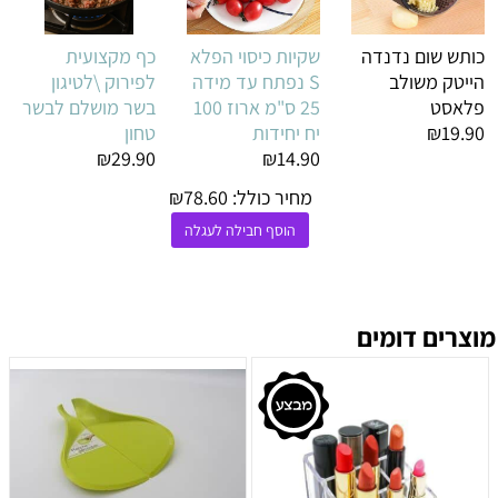
כותש שום נדנדה
שקיות כיסוי הפלא
כף מקצועית
הייטק משולב
S נפתח עד מידה
לפירוק \לטיגון
פלאסט
25 ס"מ ארוז 100
בשר מושלם לבשר
₪19.90
יח יחידות
טחון
₪29.90
₪14.90
מחיר כולל:
78.60
₪
הוסף חבילה לעגלה
מוצרים דומים