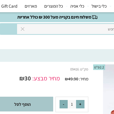
י בישול
כלי אפיה
כל המוצרים
מארזים
Gift Card
משלוח חינם בקנייה מעל 300 ₪ כולל אחריות
2.2ס"מ
מק"ט:
09416
מחיר מבצע:
30
₪
מחיר:
49.90
₪
הוסף לסל