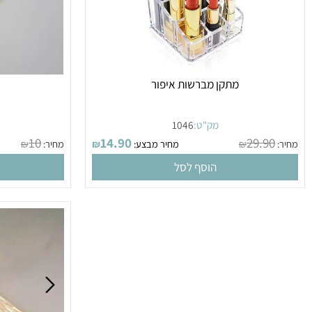
מתקן מברשות איפור
קרש ח
מק"ט:
1046
מק
10
14.90
29.9
₪
מחיר מבצע:
₪
מחיר:
₪
הוסף לסל
הו