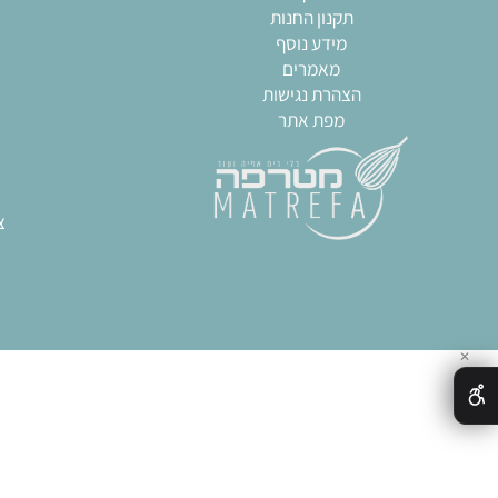
מפת האתר
מא
אודות
תבניות
צור קשר
שקי
תקנון החנות
חותכ
מידע נוסף
מערו
מאמרים
גאדגט
הצהרת נגישות
כל
מפת אתר
צ
חותכ
ח
תבני
ציוד מק