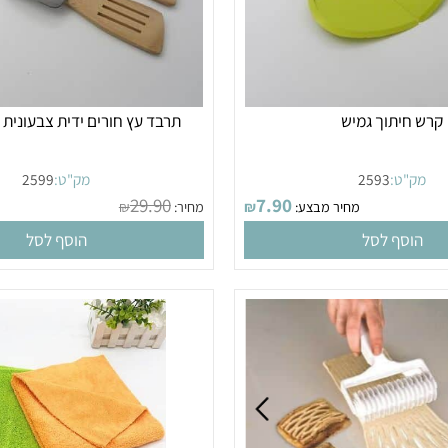
יתוך גמיש
תרבד עץ חורים ידית צבעונית ל
"ט:
2593
מק"ט:
2599
29.90
7.90
מחיר מבצע:
₪
מחיר:
₪
מחי
סף לסל
הוסף לסל