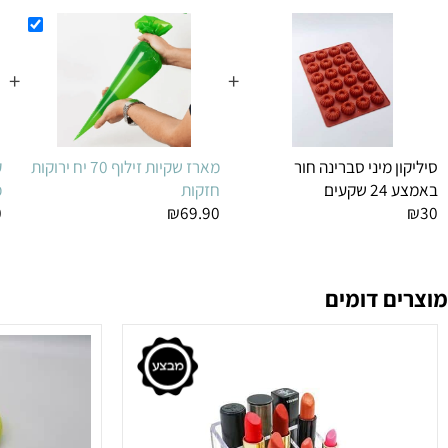
 לקנות גם
+
+
מיני סברינה חור
מארז שקיות זילוף 70 יח ירוקות
קורצן 
ם
חזקות
מעמול
₪10
₪69.90
 דומים