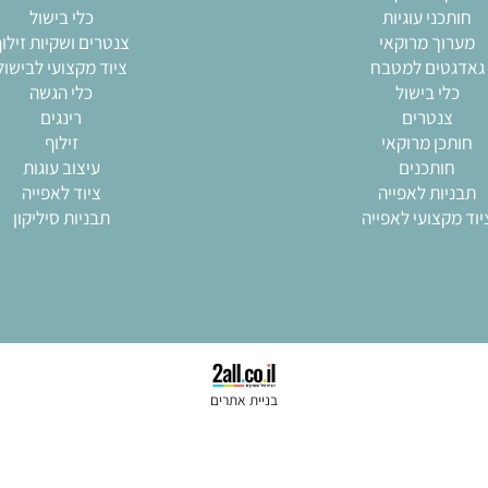
מרים
קטלוג מוצרים
 פוליקרבונט
משטחי סיליקון
ות זילוף
כלי אפיה
ני עוגיות
כלי בישול
ך מרוקאי
צנטרים ושקיות זילוף
ים למטבח
ציוד מקצועי לבישול
י בישול
כלי הגשה
נטרים
רינגים
ן מרוקאי
זילוף
ותכנים
עיצוב עוגות
ות לאפייה
ציוד לאפייה
צועי לאפייה
תבניות סיליקון