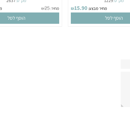
מיקרופיבר
"ט:
1229
מק"ט:
2637
25
15.90
מחיר מבצע:
₪
מחיר:
₪
מחיר
סף לסל
הוסף לסל