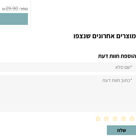
מק
29.90
מחיר:
₪
הו
 אחרונים שנצפו
וות דעת