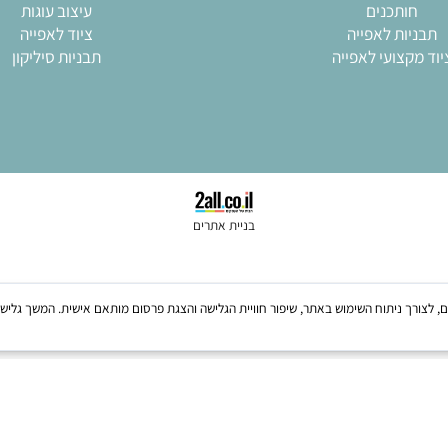
י בישול
כלי הגשה
נטרים
רינגים
ן מרוקאי
זילוף
ותכנים
עיצוב עוגות
ות לאפייה
ציוד לאפייה
צועי לאפייה
תבניות סיליקון
בניית אתרים
Coo, לרבות של צדדים שלישיים, לצורך ניתוח השימוש באתר, שיפור חוויית הגלישה והצגת פרסום מותאם אישית. 