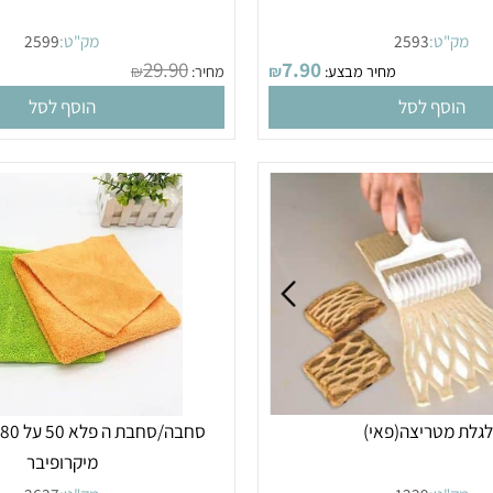
"ט:
2593
מק"ט:
2599
29.90
7.90
מחיר מבצע:
₪
מחיר:
₪
מחי
סף לסל
הוסף לסל
מטריצה(פאי)
סחבה/סחבת