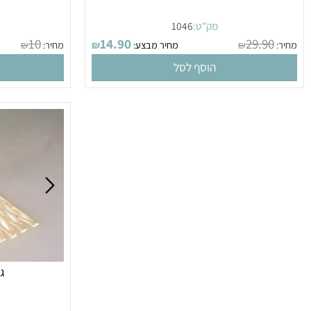
מק"ט:
1046
מק
10
14.90
29.9
₪
מחיר מבצע:
₪
מחיר:
₪
הוסף לסל
הו
גלגלת 