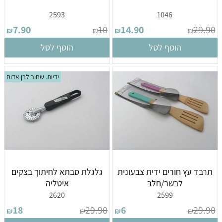
2593
1046
7.90
10
14.90
29.90
₪
₪
₪
₪
הוסף לסל
הוסף לסל
ידיות. שחור לבן אדום
תרבד עץ חורים ידית צבעונית
גלגלת סבתא לחיתוך בצקים
לבשר/חלב
איטליה
2620
2599
18
29.90
6
29.90
₪
₪
₪
₪