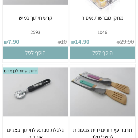
מתקן מברשות איפור
קרש חיתוך גמיש
2593
1046
7.90
10
14.90
29.90
₪
₪
₪
₪
הוסף לסל
הוסף לסל
ידיות. שחור לבן אדום
תרבד עץ חורים ידית צבעונית
גלגלת סבתא לחיתוך בצקים
לבשר/חלב
איטליה