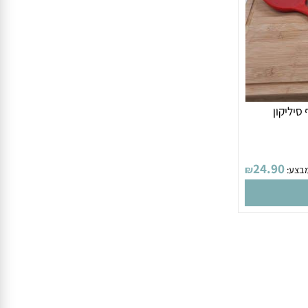
ליקון
24.90
ע:
₪