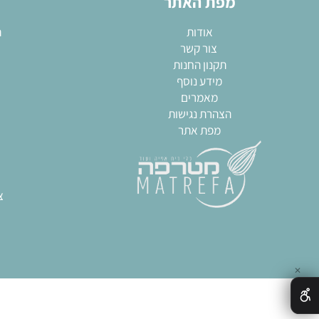
השאירו פרטים והתעדכנו לגבי המבצעים שלנו!
מפת האתר
מא
אודות
תבניות
צור קשר
שקי
תקנון החנות
חותכ
מידע נוסף
מערו
מאמרים
גאדגט
הצהרת נגישות
כל
מפת אתר
צ
חותכ
ח
תבני
ציוד מק