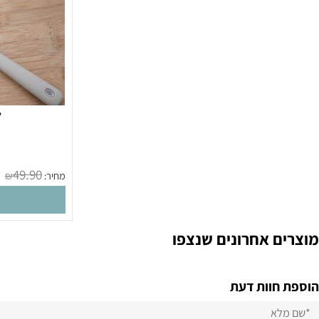
לקקן א
מק
49.90
מחיר:
₪
הו
 אחרונים שנצפו