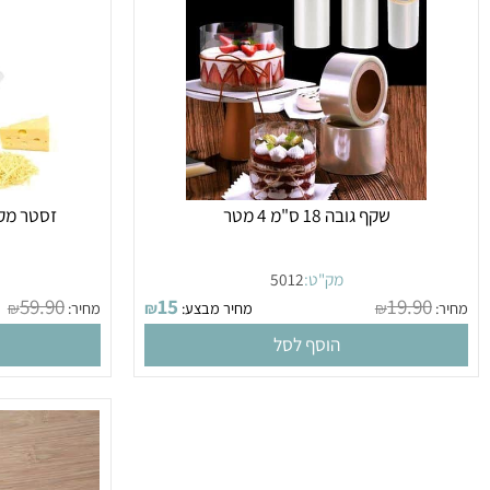
שקף גובה 18 ס"מ 4 מטר
זסטר מקצועי קיטש
מק"ט:
5012
מק
59.90
15
19.9
₪
מחיר מבצע:
₪
מחיר:
₪
הוסף לסל
הו