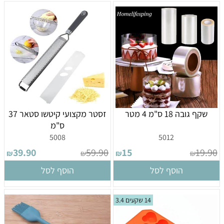
שקף גובה 18 ס"מ 4 מטר
זסטר מקצועי קיטשו סטאר 37
ס"מ
5008
5012
39.90
59.90
15
19.90
₪
₪
₪
₪
הוסף לסל
הוסף לסל
14 שקעים 3.4