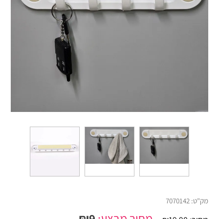
מק"ט:
7070142
מחיר מבצע:
9
₪