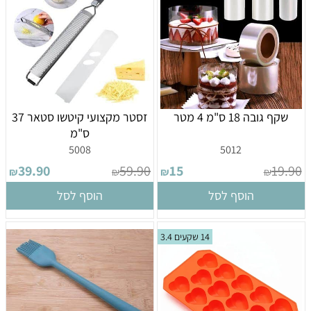
שקף גובה 18 ס"מ 4 מטר
זסטר מקצועי קיטשו סטאר 37
ס"מ
5008
5012
39.90
59.90
15
19.90
₪
₪
₪
₪
הוסף לסל
הוסף לסל
14 שקעים 3.4