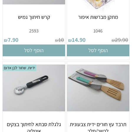
מתקן מברשות איפור
קרש חיתוך גמיש
2593
1046
7.90
10
14.90
29.90
₪
₪
₪
₪
הוסף לסל
הוסף לסל
ידיות. שחור לבן אדום
תרבד עץ חורים ידית צבעונית
גלגלת סבתא לחיתוך בצקים
לבשר/חלב
איטליה