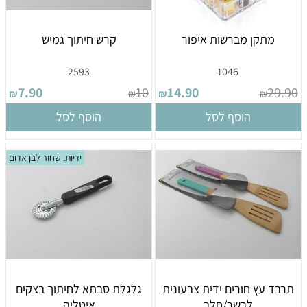
מתקן מברשות איפור
קרש חיתוך גמיש
2593
1046
7.90
10
14.90
29.90
₪
₪
₪
₪
הוסף לסל
הוסף לסל
ידיות. שחור לבן אדום
תרבד עץ חורים ידית צבעונית
גלגלת סבתא לחיתוך בצקים
לבשר/חלב
איטליה