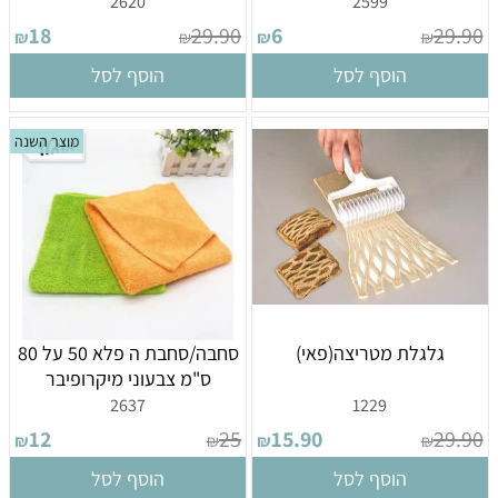
2620
2599
18
29.90
6
29.90
₪
₪
₪
₪
הוסף לסל
הוסף לסל
מוצר השנה
גלגלת מטריצה(פאי)
סחבה/סחבת ה פלא 50 על 80
ס"מ צבעוני מיקרופיבר
2637
1229
12
25
15.90
29.90
₪
₪
₪
₪
הוסף לסל
הוסף לסל