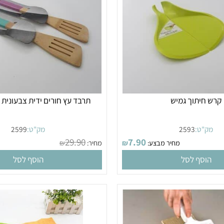
יתוך גמיש
תרבד עץ חורים ידית צבעונית ל
"ט:
2593
מק"ט:
2599
29.90
7.90
מחיר מבצע:
₪
מחיר:
₪
מחי
סף לסל
הוסף לסל