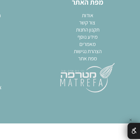
השאירו פרטים והתעדכנו לגבי המבצעים שלנו!
מפת האתר
מא
אודות
תבניות
צור קשר
שקי
תקנון החנות
חותכ
מידע נוסף
מערו
מאמרים
גאדגט
הצהרת נגישות
כל
מפת אתר
צ
חותכ
ח
תבני
ציוד מק