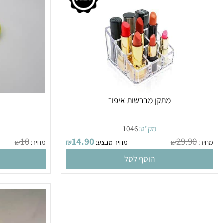
מתקן מברשות איפור
קרש ח
מק"ט:
1046
מק
10
14.90
29.9
₪
מחיר מבצע:
₪
מחיר:
₪
הוסף לסל
הו