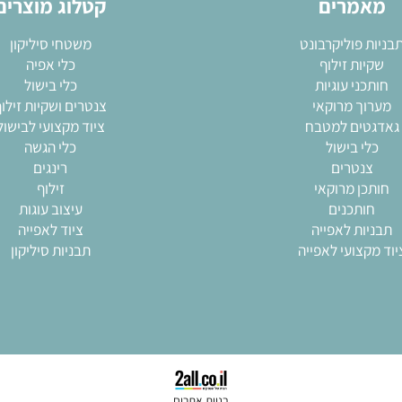
מרים
קטלוג מוצרים
 פוליקרבונט
משטחי סיליקון
ות זילוף
כלי אפיה
ני עוגיות
כלי בישול
ך מרוקאי
צנטרים ושקיות זילוף
ים למטבח
ציוד מקצועי לבישול
י בישול
כלי הגשה
נטרים
רינגים
ן מרוקאי
זילוף
ותכנים
עיצוב עוגות
ות לאפייה
ציוד לאפייה
צועי לאפייה
תבניות סיליקון