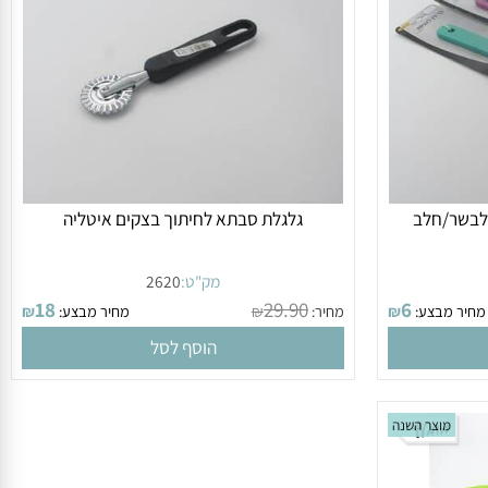
ידיות. שחור לבן אדום
בשר/חלב
גלגלת סבתא לחיתוך בצקים איטליה
מק"ט:
2620
18
29.90
6
ר מבצע:
₪
מחיר:
₪
מחיר מבצע:
₪
הוסף לסל
מוצר השנה