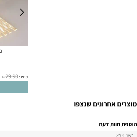
גלגלת 
מק
29.90
מחיר:
₪
הו
 אחרונים שנצפו