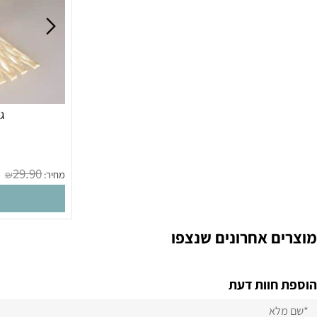
גלגלת 
מק
29.90
מחיר:
₪
הו
 אחרונים שנצפו