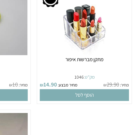
מתקן מברשות איפור
קרש ח
מק"ט:
1046
מק
10
14.90
29.9
₪
מחיר מבצע:
₪
מחיר:
₪
הוסף לסל
הו