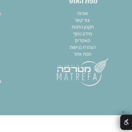
השאירו פרטים והתעדכנו לגבי המבצעים שלנו!
מפת האתר
מא
אודות
תבניות
צור קשר
שקי
תקנון החנות
חותכ
מידע נוסף
מערו
מאמרים
גאדגט
הצהרת נגישות
כל
מפת אתר
צ
חותכ
ח
תבני
ציוד מק