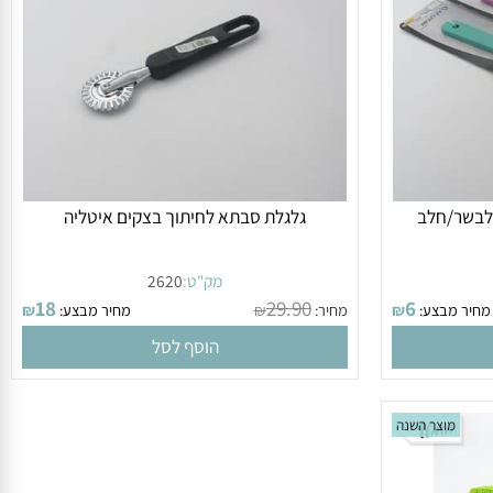
ידיות. שחור לבן אדום
בשר/חלב
גלגלת סבתא לחיתוך בצקים איטליה
מק"ט:
2620
18
29.90
6
ר מבצע:
₪
מחיר:
₪
מחיר מבצע:
₪
הוסף לסל
מוצר השנה