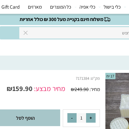
י בישול
כלי אפיה
כל המוצרים
מארזים
Gift Card
משלוח חינם בקנייה מעל 300 ₪ כולל אחריות
17 יח
מק"ט:
7171384
מחיר מבצע:
159.90
₪
מחיר:
249.90
₪
הוסף לסל