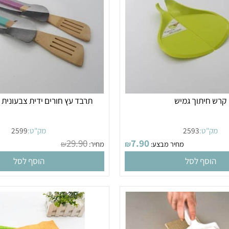
יתוך גמיש
תרבד עץ חורים ידית צבעונית ל
"ט:
2593
מק"ט:
2599
29.90
7.90
מחיר מבצע:
₪
מחיר:
₪
מחי
סף לסל
הוסף לסל