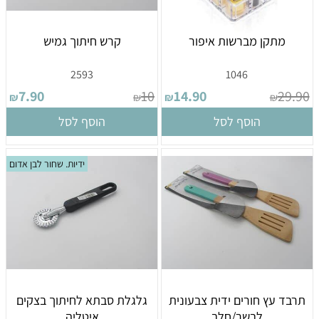
מתקן מברשות איפור
קרש חיתוך גמיש
2593
1046
7.90
10
14.90
29.90
₪
₪
₪
₪
הוסף לסל
הוסף לסל
ידיות. שחור לבן אדום
תרבד עץ חורים ידית צבעונית
גלגלת סבתא לחיתוך בצקים
לבשר/חלב
איטליה