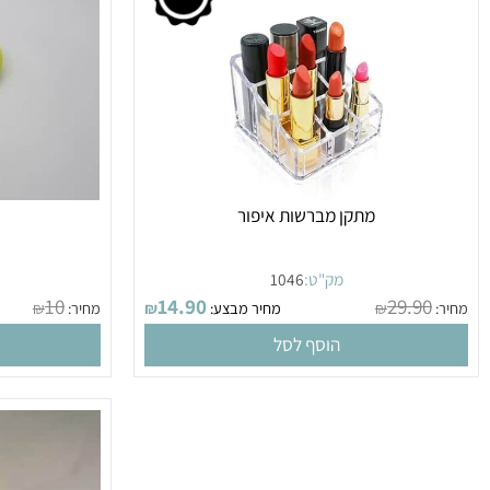
מתקן מברשות איפור
קרש ח
מק"ט:
1046
מק
10
14.90
29.9
₪
מחיר מבצע:
₪
מחיר:
₪
הוסף לסל
הו