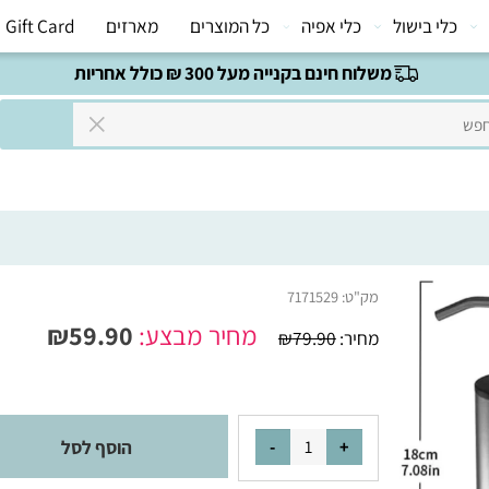
י בישול
כלי אפיה
כל המוצרים
מארזים
Gift Card
משלוח חינם בקנייה מעל 300 ₪ כולל אחריות
מק"ט:
7171529
מחיר מבצע:
59.90
₪
מחיר:
79.90
₪
הוסף לסל