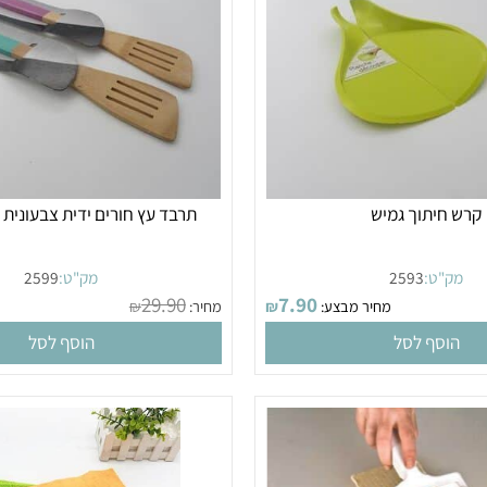
יתוך גמיש
תרבד עץ חורים ידית צבעונית ל
"ט:
2593
מק"ט:
2599
29.90
7.90
מחיר מבצע:
₪
מחיר:
₪
מחי
סף לסל
הוסף לסל