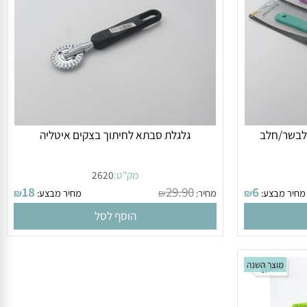
ידיות. שחור לבן אדום
בשר/חלב
גלגלת סבתא לחיתוך בצקים איטליה
מק"ט:
2620
18
29.90
6
ר מבצע:
₪
מחיר:
₪
מחיר מבצע:
₪
הוסף לסל
מוצר השנה