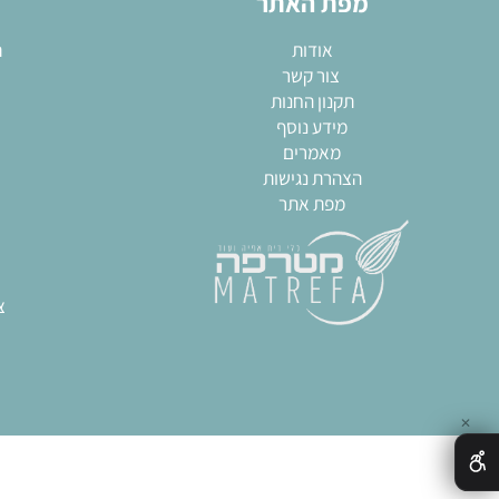
השאירו פרטים והתעדכנו לגבי המבצעים שלנו!
מפת האתר
מא
אודות
תבניות
צור קשר
שקי
תקנון החנות
חותכ
מידע נוסף
מערו
מאמרים
גאדגט
הצהרת נגישות
כל
מפת אתר
צ
חותכ
ח
תבני
ציוד מק