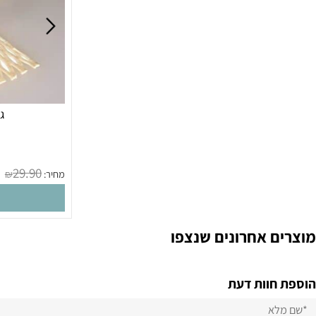
גלגלת 
מק
29.90
מחיר:
₪
הו
 אחרונים שנצפו