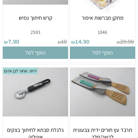
מתקן מברשות איפור
קרש חיתוך גמיש
2593
1046
7.90
10
14.90
29.90
₪
₪
₪
₪
הוסף לסל
הוסף לסל
ידיות. שחור לבן אדום
תרבד עץ חורים ידית צבעונית
גלגלת סבתא לחיתוך בצקים
לבשר/חלב
איטליה