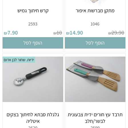
מתקן מברשות איפור
קרש חיתוך גמיש
2593
1046
7.90
10
14.90
29.90
₪
₪
₪
₪
הוסף לסל
הוסף לסל
ידיות. שחור לבן אדום
תרבד עץ חורים ידית צבעונית
גלגלת סבתא לחיתוך בצקים
לבשר/חלב
איטליה
2620
2599