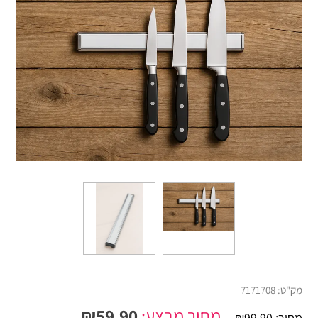
מק"ט:
7171708
מחיר מבצע:
59.90
₪
מחיר:
99.90
₪