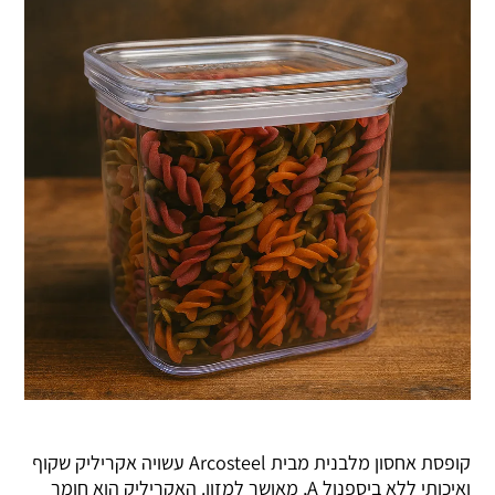
קופסת אחסון מלבנית מבית Arcosteel עשויה אקריליק שקוף
ואיכותי ללא ביספנול A, מאושר למזון. האקריליק הוא חומר