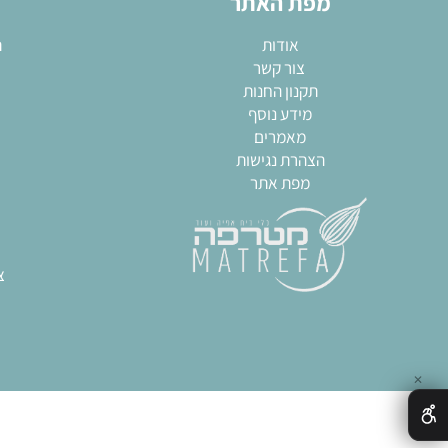
השאירו פרטים והתעדכנו לגבי המבצעים שלנו!
מפת האתר
מא
אודות
תבניות
צור קשר
שקי
תקנון החנות
חותכ
מידע נוסף
מערו
מאמרים
גאדגט
הצהרת נגישות
כל
מפת אתר
צ
חותכ
ח
תבני
ציוד מק