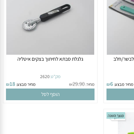
ידיות. שחור לבן אדום
בשר/חלב
גלגלת סבתא לחיתוך בצקים איטליה
מק"ט:
2620
18
29.90
6
ר מבצע:
₪
מחיר:
₪
מחיר מבצע:
₪
הוסף לסל
מוצר השנה