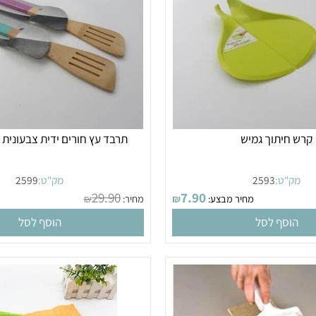
יתוך גמיש
תרבד עץ חורים ידית צבעונית ל
"ט:
2593
מק"ט:
2599
29.90
7.90
מחיר מבצע:
₪
מחיר:
₪
מחי
סף לסל
הוסף לסל