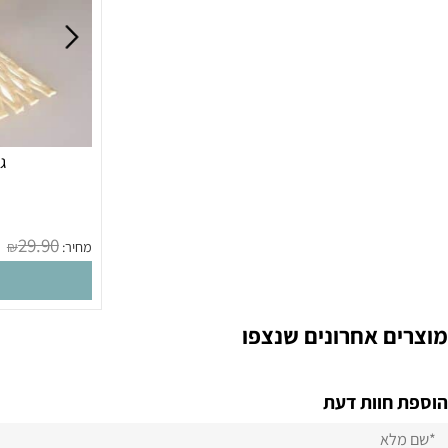
גלגלת 
מק
29.90
מחיר:
₪
הו
 אחרונים שנצפו