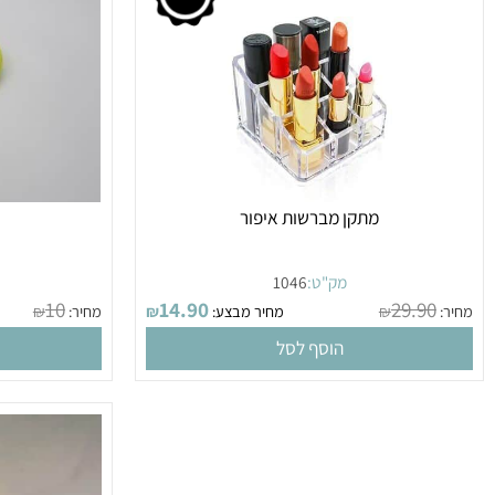
מתקן מברשות איפור
קרש ח
מק"ט:
1046
מק
10
14.90
29.9
₪
מחיר מבצע:
₪
מחיר:
₪
הוסף לסל
הו