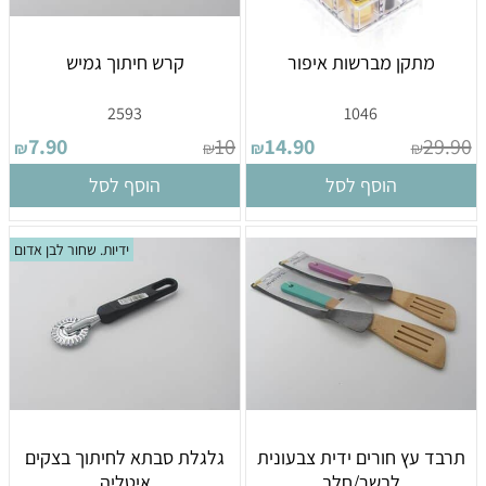
מתקן מברשות איפור
קרש חיתוך גמיש
2593
1046
7.90
10
14.90
29.90
₪
₪
₪
₪
הוסף לסל
הוסף לסל
ידיות. שחור לבן אדום
תרבד עץ חורים ידית צבעונית
גלגלת סבתא לחיתוך בצקים
לבשר/חלב
איטליה