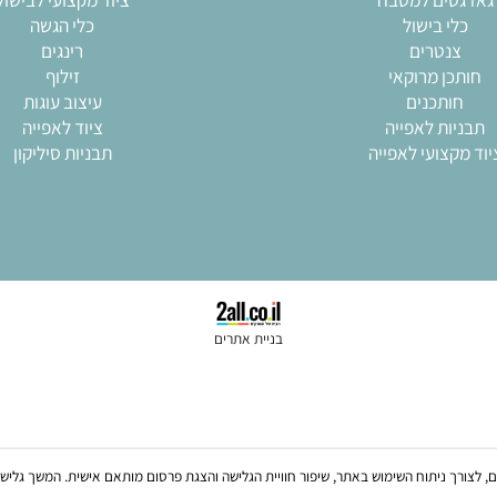
 פוליקרבונט
משטחי סיליקון
ות זילוף
כלי אפיה
ני עוגיות
כלי בישול
ך מרוקאי
צנטרים ושקיות זילוף
ים למטבח
ציוד מקצועי לבישול
י בישול
כלי הגשה
נטרים
רינגים
ן מרוקאי
זילוף
ותכנים
עיצוב עוגות
ות לאפייה
ציוד לאפייה
צועי לאפייה
תבניות סיליקון
בניית אתרים