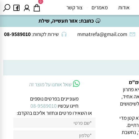
0
אודות
מאמרים
צור קשר
כתובת:
אזור תעשייה, שילת
08-9589010
mmatrefa@gmail.com
שירות לקוחות:
שאל אותנו על מוצר זה
תרון
אחיד,
מעוניינים בפרטים נוספים
חד ולשימושים
חייגו עכשיו
08-9589010
או השאירו פרטים ונחזור אליכם בהקדם:
 קטן מדי
ים.
נחשבת