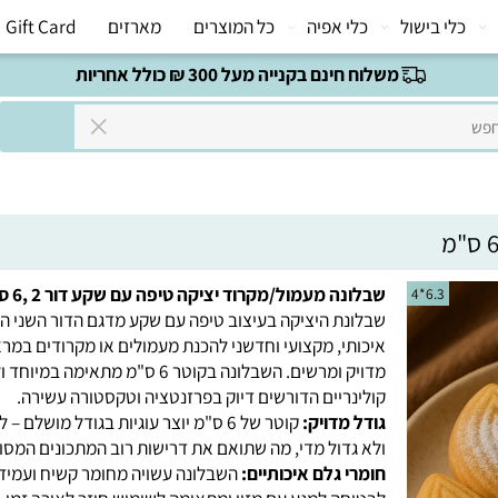
י בישול
כלי אפיה
כל המוצרים
מארזים
Gift Card
משלוח חינם בקנייה מעל 300 ₪ כולל אחריות
שבלונה מעמול/מקרוד יציקה טיפה עם שקע דור 2 ,6 סמ"מ
6.3*4
שבלונת היציקה בעיצוב טיפה עם שקע מדגם הדור השני היא פ
איכותי, מקצועי וחדשני להכנת מעמולים או מקרודים במראה 
מדויק ומרשים. השבלונה בקוטר 6 ס"מ מתאימה במיו
קולינריים הדורשים דיוק בפרזנטציה וטקסטורה עשירה.
גודל מדויק:
קוטר של 6 ס"מ יוצר עוגיות בגודל מושלם – לא
ולא גדול מדי, מה שתואם את דרישות רוב המתכונים המסורתי
חומרי גלם איכותיים:
השבלונה עשויה מחומר קשיח ועמיד, 