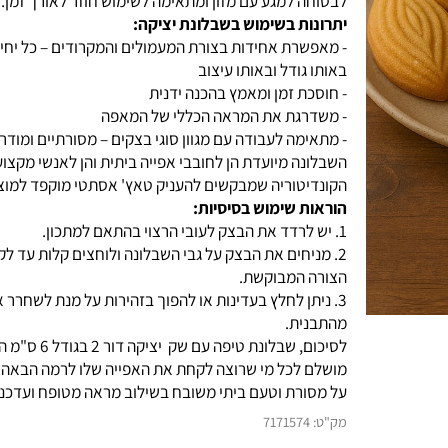
לבטוחה למגע עם מזון ומתאימה לשימוש חוזר לאורך זמן.
יתרונות בשימוש בשבלונת יציקה:
- מאפשרת אחידות בצורת המעמולים והמקרודים – כל יחידה 
באותו גודל ובאותו עיצוב
- חוסכת זמן ומאמץ בהכנה ידנית
- משדרגת את המראה הכללי של המאפה
- מתאימה לעבודה עם מגוון סוגי בצקים – מסורתיים ומודרניי
השבלונה מיועדת הן לחובבי אפייה ביתית והן לאנשי מקצוע ב
הקונדיטוריה שמבקשים להעניק טאץ' אסתטי מוקפד למוצרי
הוראות שימוש בסיסיות:
1. יש לרדד את הבצק לעובי הרצוי בהתאם למתכון.
2. מניחים את הבצק על גבי השבלונה ולוחצים קלות עד לקבל
הצורה המבוקשת.
3. ניתן לחלץ בעדינות או להפוך בזהירות על מנת לשחרר א
מהתבנית.
לסיכום, שבלונת טיפה עם שק יציקה דור 2 בגוד
מושלם לכל מי שרוצה לקחת את האפייה שלו לרמה הבאה תו
על מסורת וטעם ביתי משובח בשילוב מראה מטופח ועדכני.