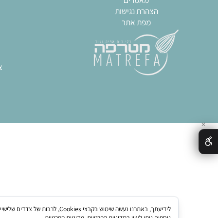
אודות
תבניות
צור קשר
שקי
תקנון החנות
חותכ
מידע נוסף
מערו
מאמרים
גאדגט
הצהרת נגישות
כל
מפת אתר
צ
חותכ
ח
תבני
ציוד מק