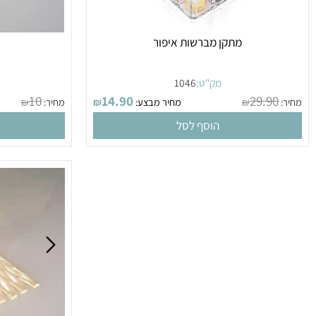
מתקן מברשות איפור
קרש ח
מק"ט:
1046
מק
10
14.90
29.9
₪
מחיר מבצע:
₪
מחיר:
₪
הוסף לסל
הו